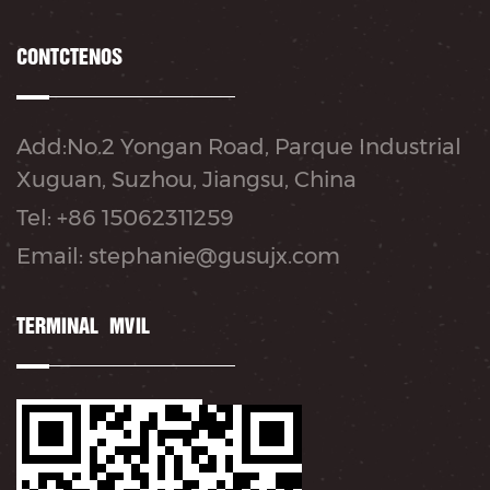
CONTÁCTENOS
Add:No.2 Yongan Road, Parque Industrial
Xuguan, Suzhou, Jiangsu, China
Tel: +86 15062311259
Email: stephanie@gusujx.com
TERMINAL MÓVIL