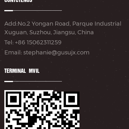
CONTÁCTENOS
Add:No.2 Yongan Road, Parque Industrial
Xuguan, Suzhou, Jiangsu, China
Tel: +86 15062311259
Email: stephanie@gusujx.com
TERMINAL MÓVIL