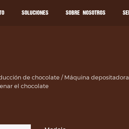
TO
SOLUCIONES
SOBRE NOSOTROS
SE
ios
ios
Noticias
Noticias
miento
miento
Línea de producción de chocolate
Exposiciones
Exposiciones
as frecuentes
as frecuentes
Bañador de chocolate
Noticias de la industria
Noticias de la industria
Depositante de chispas de chocolate
ducción de chocolate
/
Máquina depositadora 
Depositador rotatorio de chispas de chocola
lenar el chocolate
Línea de moldeo de chocolate
Formador de rodillos de granos de chocolat
Máquina depositadora de galletas
Línea de producción de cereales crujientes