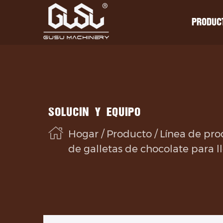
PRODUC
Acerca de
Producto
Acerca de
Servic
Servic
Noticias
Máquina de chocolate
Noticias
Conoci
Conoci
Medio ambiente
Derretidor de grasa
Medio ambiente
Pregunt
Pregunt
SOLUCIÓN Y EQUIPO
Molino de Azúcar
Fábrica
Fábrica
Video
Video
Hogar
/
Producto
/
Línea de pro
Molino de bolas
Honor
Honor
de galletas de chocolate para l
Caracola de chocolate
Refinador de chocolate
Máquina de templado de chocolate
Tanque de almacenamiento