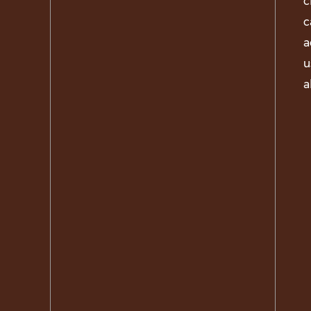
c
c
a
u
a