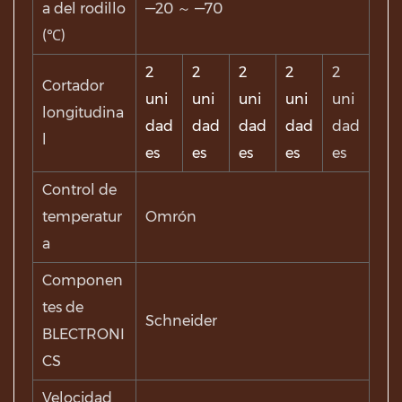
a del rodillo
—20 ～ —70
(℃)
2
2
2
2
2
Cortador
uni
uni
uni
uni
uni
longitudina
dad
dad
dad
dad
dad
l
es
es
es
es
es
Control de
temperatur
Omrón
a
Componen
tes de
Schneider
BLECTRONI
CS
Velocidad