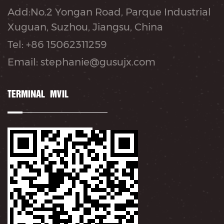
Add:No.2 Yongan Road, Parque Industrial
Xuguan, Suzhou, Jiangsu, China
Tel: +86 15062311259
Email: stephanie@gusujx.com
TERMINAL MÓVIL