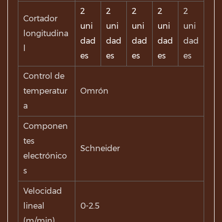
2
2
2
2
2
Cortador
uni
uni
uni
uni
uni
longitudina
dad
dad
dad
dad
dad
l
es
es
es
es
es
Control de
temperatur
Omrón
a
Componen
tes
Schneider
electrónico
s
Velocidad
lineal
0-2.5
(m/min)