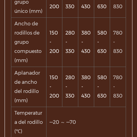
grupo
200
330
430
630
830
único (mm)
Ancho de
rodillos de
150
280
380
580
780
grupo
-
-
-
-
-
compuesto
200
330
430
630
830
(mm)
Aplanador
150
280
380
580
780
de ancho
-
-
-
-
-
del rodillo
200
330
430
630
830
(mm)
Temperatur
a del rodillo
—20 ～ —70
(℃)