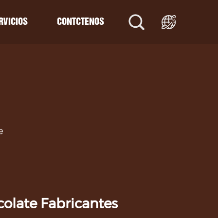
RVICIOS
CONTÁCTENOS
Línea de barra de chocolate
Línea de barras energéticas
Línea de producción de barras de grano
e
te
Línea de producción de barras de proteína
Línea de producción de risitas
e
Línea de extrusión de barras de proteína
olate Fabricantes