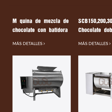
Línea de producción de trozos de chocolate
Máquina de mezcla de
SCB150,200,30
chocolate con batidora
Chocolate dob
de chocolate HLJ
mezclador de
ate
MÁS DETALLES
MÁS DETALLES
paleta de cho
mezclador de
en polvo