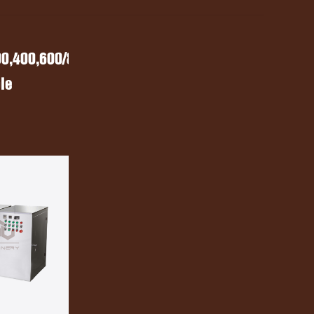
0,400,600/800
le
 paleta de
colate
 chocolate