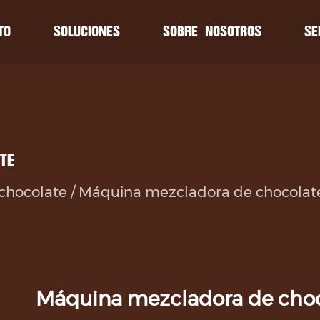
TO
SOLUCIONES
SOBRE NOSOTROS
SE
ios
ios
Noticias
Noticias
miento
miento
Línea de producción de chocolate
Exposiciones
Exposiciones
as frecuentes
as frecuentes
Bañador de chocolate
Noticias de la industria
Noticias de la industria
TE
Depositante de chispas de chocolate
chocolate
/
Máquina mezcladora de chocolat
Depositador rotatorio de chispas de chocola
Línea de moldeo de chocolate
Formador de rodillos de granos de chocolat
Máquina depositadora de galletas
Máquina mezcladora de choc
Línea de producción de cereales crujientes