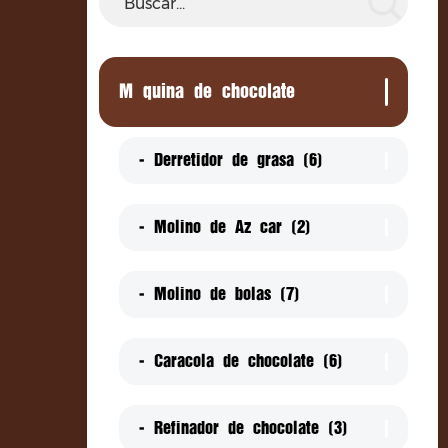
Molde para cobertura de chocolate
Máquina mezcladora de chocolate
Máquina de chocolate
Bomba de entrega de chocolate
Máquina empacadora de monedas de chocol
- Derretidor de grasa (6)
Decorador
- Molino de Azúcar (2)
Túnel de enfriamiento
- Molino de bolas (7)
- Caracola de chocolate (6)
- Refinador de chocolate (3)