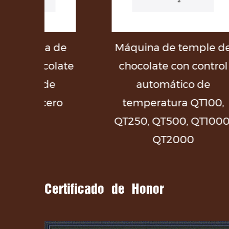
Máquina de temple de
te
chocolate con control
al
automático de
ch
temperatura QT100,
ino
QT250, QT500, QT1000,
rete
QT2000
Certificado de Honor