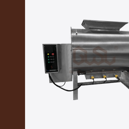
Molde para cobertura de chocolate
Máquina mezcladora de chocolate
Bomba de entrega de chocolate
Máquina empacadora de monedas de chocol
Decorador
Túnel de enfriamiento