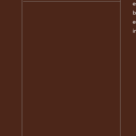
e
b
e
i