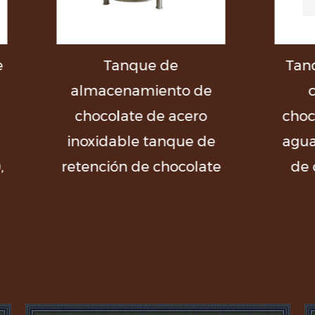
Tanque de
Tanque de choco
macenamiento de
con tanque d
ocolate de acero
chocolate con cic
xidable tanque de
agua con mantequ
nción de chocolate
de cacao tanque
chocolate