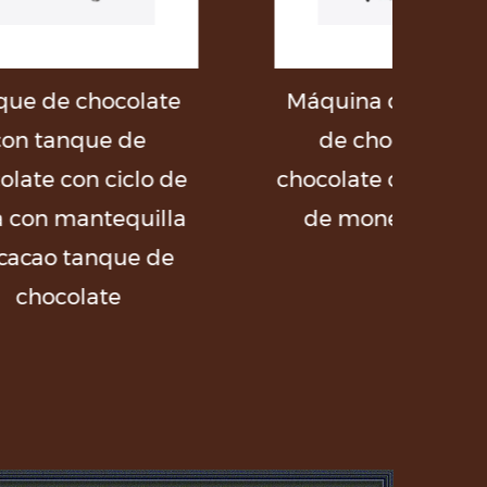
late
Máquina de embalaje
T
e
de chocolate de
lo de
chocolate con monedas
illa
de moneda QJB90
 de