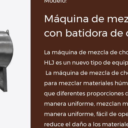
Modelo:
Línea de producción de trozos de chocolate
Máquina de mezc
con batidora de
ate
La máquina de mezcla de choc
HLJ es un nuevo tipo de equi
La máquina de mezcla de cho
para mezclar materiales húm
que diferentes proporciones 
manera uniforme, mezclan ma
manera uniforme, fácil de ope
reduce el daño a los material