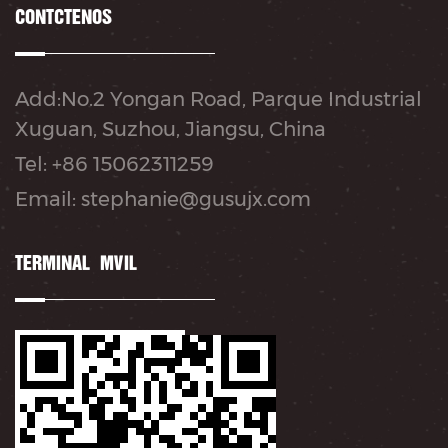
CONTÁCTENOS
Add:No.2 Yongan Road, Parque Industrial
Xuguan, Suzhou, Jiangsu, China
Tel: +86 15062311259
Email: stephanie@gusujx.com
TERMINAL MÓVIL