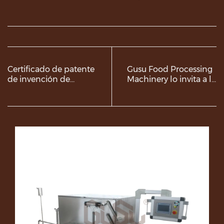
Certificado de patente
Gusu Food Processing
de invención de
Machinery lo invita a la
maquinaria Gusu
panadería China2025,
la 27ª Exposición
Internacional de
Bakery de China