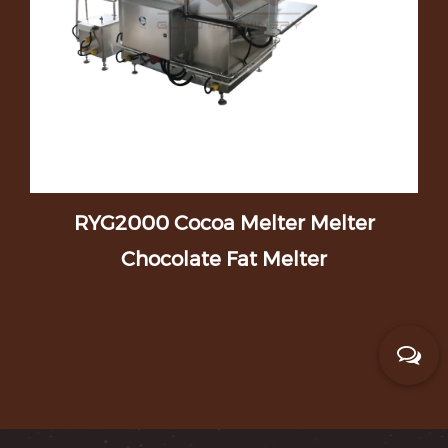
G2000 Cocoa Melter Melter
Máquina d
Chocolate Fat Melter
Ma