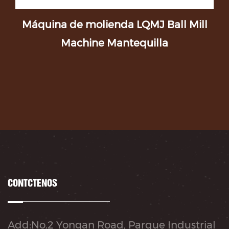
te
Máquina de molienda LQMJ Ball Mill
Machine Mantequilla
m
CONTÁCTENOS
Add:No.2 Yongan Road, Parque Industrial