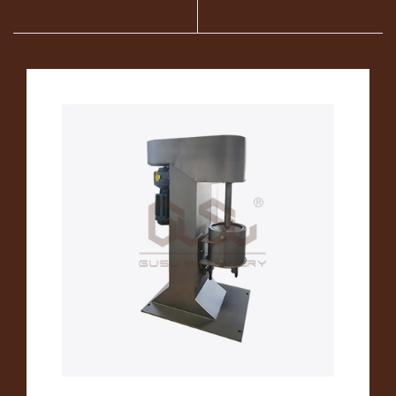
para fabricar
guardianes de la
chocolate el sabor y la
calidad en la línea de
calidad del chocolate?
producción de chispas
de chocolate