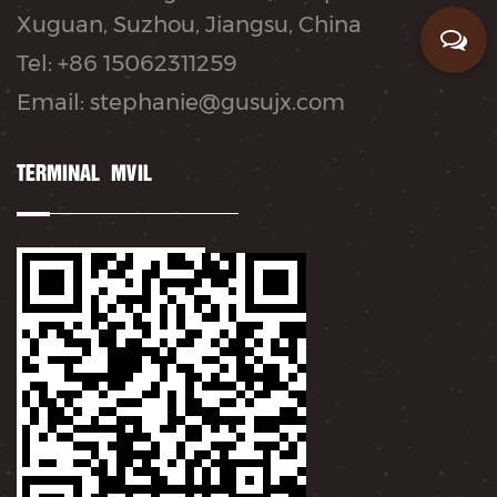
Xuguan, Suzhou, Jiangsu, China
Tel: +86 15062311259
Email: stephanie@gusujx.com
TERMINAL MÓVIL